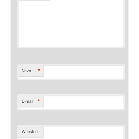
*
Navn
*
E-mail
Websted