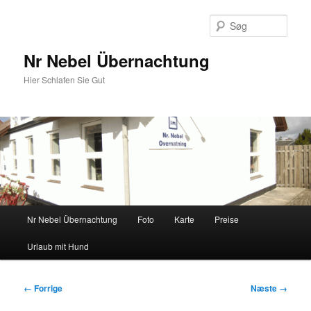
Fortsæt
til
Søg
primært
indhold
Nr Nebel Übernachtung
Hier Schlafen Sie Gut
Hovedmenu
Nr Nebel Übernachtung
Foto
Karte
Preise
Urlaub mit Hund
Billednavigation
← Forrige
Næste →