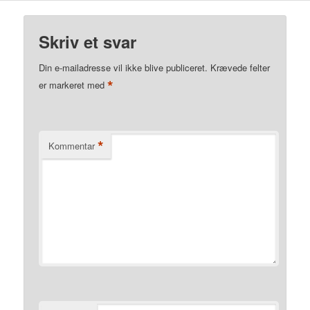
Skriv et svar
Din e-mailadresse vil ikke blive publiceret.
Krævede felter
*
er markeret med
*
Kommentar