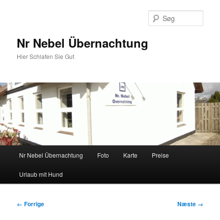
Fortsæt
til
Søg
primært
indhold
Nr Nebel Übernachtung
Hier Schlafen Sie Gut
Hovedmenu
Nr Nebel Übernachtung
Foto
Karte
Preise
Urlaub mit Hund
Billednavigation
← Forrige
Næste →